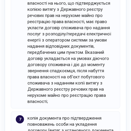
власності на нього, що підтверджується
копією витягу з Державного реєстру
речових прав на нерухоме майно про
реєстрацію права власності, має право
укласти договір споживача про надання
послуг з розподілу/передачі електричної
енергії з оператором системи за умови
надання відповідних документів,
передбачених цим пунктом. Вказаний
договір укладається на умовах діючого
договору споживача і діє до моменту
звернення спадкоємця, після набуття
права власності на об’єкт побутового
споживача з наданням копії витягу з
Державного реєстру речових прав на
нерухоме майно про реєстрацію права
власності;
копія документа про підтвердження
повноважень особи на укладення
договору (витяг з установчого документа