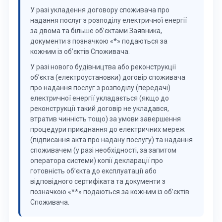
У разі укладення договору споживача про
надання послуг з розподілу електричної енергії
за двома та більше об’єктами Заявника,
документи з позначкою «*» подаються за
кожним із об’єктів Споживача.
У разі нового будівництва або реконструкції
об’єкта (електроустановки) договір споживача
про надання послуг з розподілу (передачі)
електричної енергії укладається (якщо до
реконструкції такий договір не укладався,
втратив чинність тощо) за умови завершення
процедури приєднання до електричних мереж
(підписання акта про надану послугу) та надання
споживачем (у разі необхідності, за запитом
оператора системи) копії декларації про
готовність об’єкта до експлуатації або
відповідного сертифіката та документи з
позначкою «**» подаються за кожним із об’єктів
Споживача.