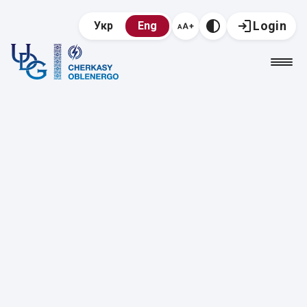
Login
Укр
Eng