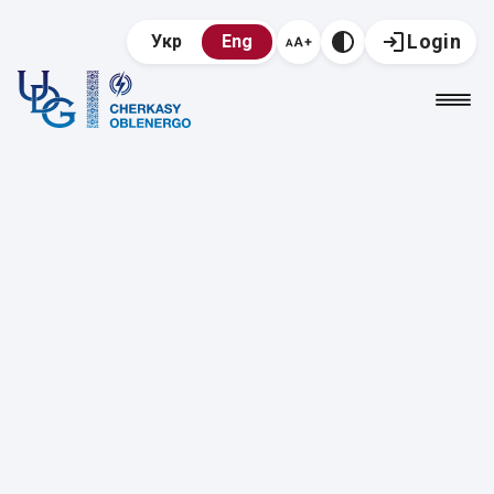
Login
Укр
Eng