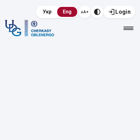
Login
Укр
Eng