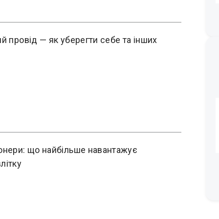
й провід — як уберегти себе та інших
онери: що найбільше навантажує
літку