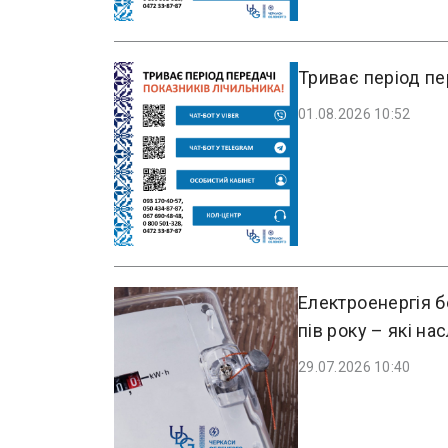
Триває період пе
01.08.2026 10:52
Електроенергія б
пів року – які н
29.07.2026 10:40