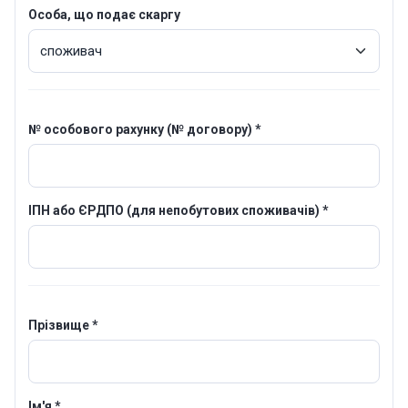
Особа, що подає скаргу
№ особового рахунку (№ договору) *
ІПН або ЄРДПО (для непобутових споживачів) *
Прізвище *
Ім'я *